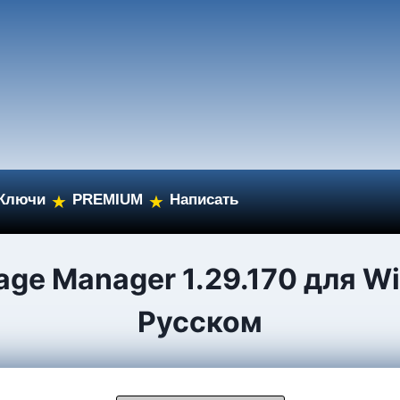
Ключи
PREMIUM
Написать
★
★
ge Manager 1.29.170 для W
Русском