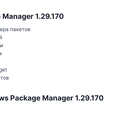
 Manager 1.29.170
ера пакетов
й
ми
м
get
етов
s Package Manager 1.29.170