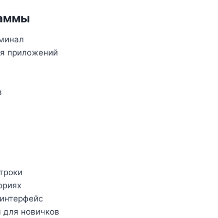
раммы
рминал
ия приложений
в
троки
ориях
 интерфейс
 для новичков