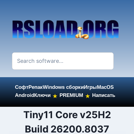
Софт
Репак
Windows сборки
Игры
MacOS
Android
Ключи
PREMIUM
Написать
★
★
Skip
Tiny11 Core v25H2
to
Build 26200.8037
content