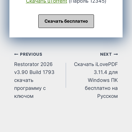
Cкачать uTorrent
(Пароль 12345)
Скачать бесплатно
Post
PREVIOUS
NEXT
Restorator 2026
Скачать iLovePDF
navigation
v3.90 Build 1793
3.11.4 для
скачать
Windows ПК
программу с
бесплатно на
ключом
Русском