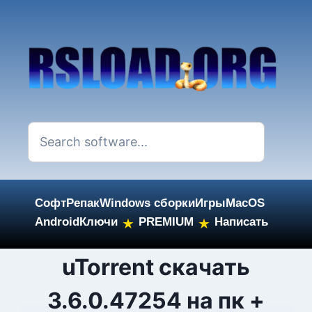
Софт
Репак
Windows сборки
Игры
MacOS
Android
Ключи
PREMIUM
Написать
★
★
Skip
uTorrent скачать
to
3.6.0.47254 на пк +
content