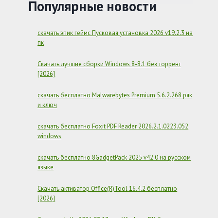
БЕСПЛАТНО
Популярные новости
–
ZOOM
7.0.5.38856
скачать эпик геймс Пусковая установка 2026 v19.2.3 на
пк
Скачать лучшие сборки Windows 8-8.1 без торрент
[2026]
скачать бесплатно Malwarebytes Premium 5.6.2.268 ряк
и ключ
скачать бесплатно Foxit PDF Reader 2026.2.1.0223.052
windows
скачать бесплатно 8GadgetPack 2025 v42.0 на русском
языке
Скачать активатор Office(R)Tool 16.4.2 бесплатно
[2026]