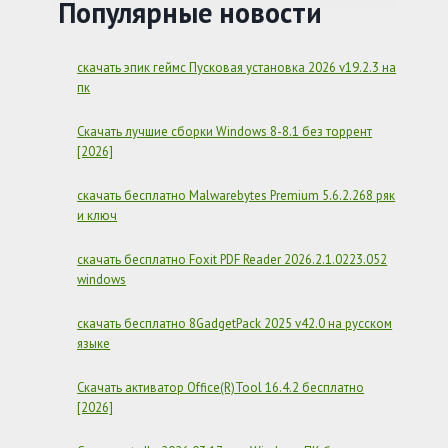
БЕСПЛАТНО
Популярные новости
–
ZOOM
7.0.5.38856
скачать эпик геймс Пусковая установка 2026 v19.2.3 на
пк
Скачать лучшие сборки Windows 8-8.1 без торрент
[2026]
скачать бесплатно Malwarebytes Premium 5.6.2.268 ряк
и ключ
скачать бесплатно Foxit PDF Reader 2026.2.1.0223.052
windows
скачать бесплатно 8GadgetPack 2025 v42.0 на русском
языке
Скачать активатор Office(R)Tool 16.4.2 бесплатно
[2026]