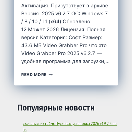
Активация: Присутствует в архиве
Версия: 2025 v6.2.7 OC: Windows 7
/ 8 / 10 / 11 (x64) Обновлено:
12 Может 2026 Лицензия: Полная
версия Категория: Софт Размер:
43.6 MБ Video Grabber Pro что это
Video Grabber Pro 2025 v6.2.7 —
удобная программа для загрузки,…
VIDEO
READ MORE
GRABBER
PRO
2025
V6.2.7
+
Популярные новости
KEY
СКАЧАТЬ
НА
скачать эпик геймс Пусковая установка 2026 v19.2.3 на
РУССКОМ
пк