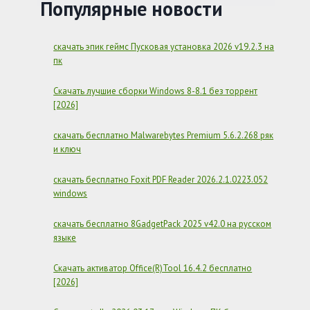
[UNLOCKED]
Популярные новости
APK
MOD
НА
скачать эпик геймс Пусковая установка 2026 v19.2.3 на
АНДРОИД
пк
Скачать лучшие сборки Windows 8-8.1 без торрент
[2026]
скачать бесплатно Malwarebytes Premium 5.6.2.268 ряк
и ключ
скачать бесплатно Foxit PDF Reader 2026.2.1.0223.052
windows
скачать бесплатно 8GadgetPack 2025 v42.0 на русском
языке
Скачать активатор Office(R)Tool 16.4.2 бесплатно
[2026]