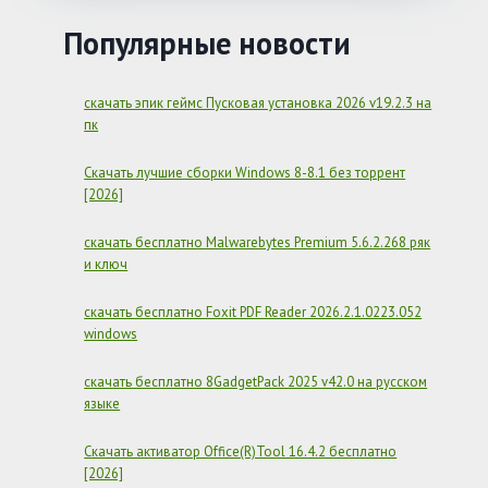
5.6.2.268
РЯК
Популярные новости
И
КЛЮЧ
скачать эпик геймс Пусковая установка 2026 v19.2.3 на
пк
Скачать лучшие сборки Windows 8-8.1 без торрент
[2026]
скачать бесплатно Malwarebytes Premium 5.6.2.268 ряк
и ключ
скачать бесплатно Foxit PDF Reader 2026.2.1.0223.052
windows
скачать бесплатно 8GadgetPack 2025 v42.0 на русском
языке
Скачать активатор Office(R)Tool 16.4.2 бесплатно
[2026]