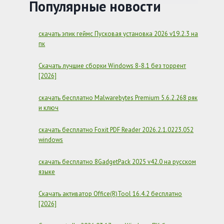
БЕСПЛАТНО
Популярные новости
НА
РУССКОМ
скачать эпик геймс Пусковая установка 2026 v19.2.3 на
пк
Скачать лучшие сборки Windows 8-8.1 без торрент
[2026]
скачать бесплатно Malwarebytes Premium 5.6.2.268 ряк
и ключ
скачать бесплатно Foxit PDF Reader 2026.2.1.0223.052
windows
скачать бесплатно 8GadgetPack 2025 v42.0 на русском
языке
Скачать активатор Office(R)Tool 16.4.2 бесплатно
[2026]