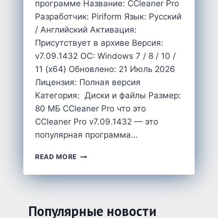
программе Название: CCleaner Pro
Разработчик: Piriform Язык: Русский
/ Английский Активация:
Присутствует в архиве Версия:
v7.09.1432 OC: Windows 7 / 8 / 10 /
11 (x64) Обновлено: 21 Июль 2026
Лицензия: Полная версия
Категория: Диски и файлы Размер:
80 MБ CCleaner Pro что это
CCleaner Pro v7.09.1432 — это
популярная программа…
CCLEANER
READ MORE
PRO
V7.09.1432
СКАЧАТЬ
НА
ПК
Популярные новости
В