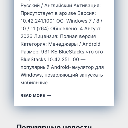
Русский / Английский Активация:
Присутствует в архиве Версия:
10.42.241.1001 OC: Windows 7 / 8 /
10 / 11 (x64) Обновлено: 4 Август
2026 Лицензия: Полная версия
Категория: Менеджеры / Android
Размер: 931 KБ BlueStacks что это
BlueStacks 10.42.251.100 —
популярный Android-эмулятор для
Windows, позволяющий запускать
мобильные…
СКАЧАТЬ
READ MORE
BLUESTACKS
10.42.251.100
ДЛЯ
WINDOWS
НА
Популярные новости