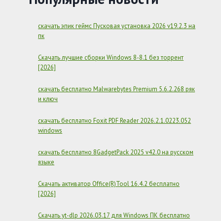
РУССКОМ
скачать эпик геймс Пусковая установка 2026 v19.2.3 на
пк
Скачать лучшие сборки Windows 8-8.1 без торрент
[2026]
скачать бесплатно Malwarebytes Premium 5.6.2.268 ряк
и ключ
скачать бесплатно Foxit PDF Reader 2026.2.1.0223.052
windows
скачать бесплатно 8GadgetPack 2025 v42.0 на русском
языке
Скачать активатор Office(R)Tool 16.4.2 бесплатно
[2026]
Скачать yt-dlp 2026.03.17 для Windows ПК бесплатно