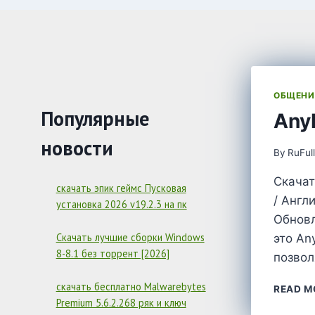
ОБЩЕНИ
Популярные
AnyD
новости
By
RuFul
Скачат
скачать эпик геймс Пусковая
/ Англ
установка 2026 v19.2.3 на пк
Обновл
Скачать лучшие сборки Windows
это An
8-8.1 без торрент [2026]
позво
скачать бесплатно Malwarebytes
READ M
Premium 5.6.2.268 ряк и ключ