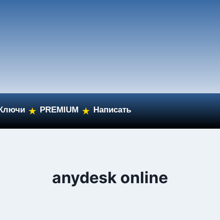
Ключи
PREMIUM
Написать
★
★
anydesk online