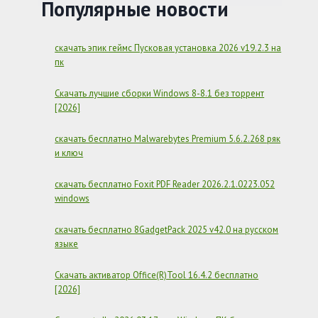
НА
Популярные новости
АНДРОИД
(MOD
2026)
скачать эпик геймс Пусковая установка 2026 v19.2.3 на
пк
Скачать лучшие сборки Windows 8-8.1 без торрент
[2026]
скачать бесплатно Malwarebytes Premium 5.6.2.268 ряк
и ключ
скачать бесплатно Foxit PDF Reader 2026.2.1.0223.052
windows
скачать бесплатно 8GadgetPack 2025 v42.0 на русском
языке
Скачать активатор Office(R)Tool 16.4.2 бесплатно
[2026]