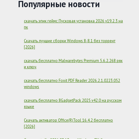
БЕСПЛАТНО
Популярные новости
–
ZOOM
7.0.5.38856
скачать эпик геймс Пусковая установка 2026 v19.2.3 на
пк
Скачать лучшие сборки Windows 8-8.1 без торрент
[2026]
скачать бесплатно Malwarebytes Premium 5.6.2.268 ряк
и ключ
скачать бесплатно Foxit PDF Reader 2026.2.1.0223.052
windows
скачать бесплатно 8GadgetPack 2025 v42.0 на русском
языке
Скачать активатор Office(R)Tool 16.4.2 бесплатно
[2026]