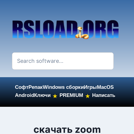
Софт
Репак
Windows сборки
Игры
MacOS
Android
Ключи
PREMIUM
Написать
★
★
Skip
to
content
скачать zoom