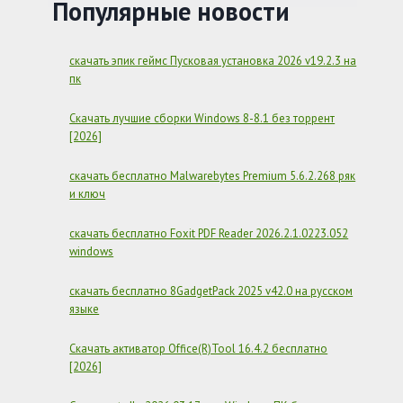
БЕСПЛАТНО
Популярные новости
–
ZOOM
7.0.5.38856
скачать эпик геймс Пусковая установка 2026 v19.2.3 на
пк
Скачать лучшие сборки Windows 8-8.1 без торрент
[2026]
скачать бесплатно Malwarebytes Premium 5.6.2.268 ряк
и ключ
скачать бесплатно Foxit PDF Reader 2026.2.1.0223.052
windows
скачать бесплатно 8GadgetPack 2025 v42.0 на русском
языке
Скачать активатор Office(R)Tool 16.4.2 бесплатно
[2026]