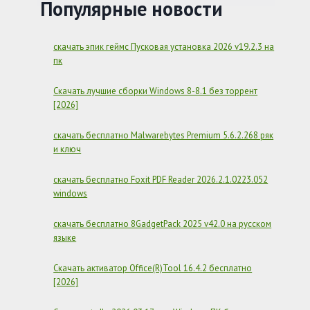
[UNLOCKED]
Популярные новости
APK
MOD
НА
скачать эпик геймс Пусковая установка 2026 v19.2.3 на
АНДРОИД
пк
Скачать лучшие сборки Windows 8-8.1 без торрент
[2026]
скачать бесплатно Malwarebytes Premium 5.6.2.268 ряк
и ключ
скачать бесплатно Foxit PDF Reader 2026.2.1.0223.052
windows
скачать бесплатно 8GadgetPack 2025 v42.0 на русском
языке
Скачать активатор Office(R)Tool 16.4.2 бесплатно
[2026]