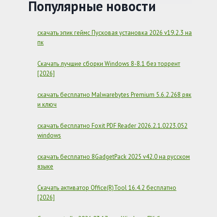
НА
Популярные новости
РУССКОМ
[2026]
+
скачать эпик геймс Пусковая установка 2026 v19.2.3 на
REPACK
пк
Скачать лучшие сборки Windows 8-8.1 без торрент
[2026]
скачать бесплатно Malwarebytes Premium 5.6.2.268 ряк
и ключ
скачать бесплатно Foxit PDF Reader 2026.2.1.0223.052
windows
скачать бесплатно 8GadgetPack 2025 v42.0 на русском
языке
Скачать активатор Office(R)Tool 16.4.2 бесплатно
[2026]