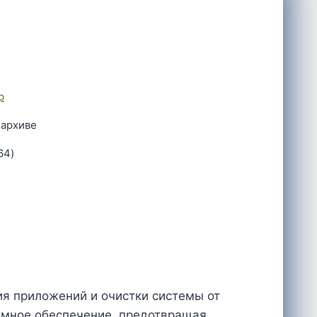
p
 архиве
64)
ния приложений и очистки системы от
аммное обеспечение, предотвращая