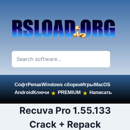
Софт
Репак
Windows сборки
Игры
MacOS
Android
Ключи
PREMIUM
Написать
★
★
Skip
Recuva Pro 1.55.133
to
Crack + Repack
content