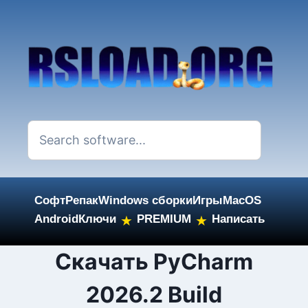
Софт
Репак
Windows сборки
Игры
MacOS
Android
Ключи
PREMIUM
Написать
★
★
Skip
Скачать PyCharm
to
2026.2 Build
content