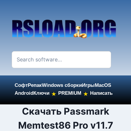
Софт
Репак
Windows сборки
Игры
MacOS
Android
Ключи
PREMIUM
Написать
★
★
Skip
Скачать Passmark
to
Memtest86 Pro v11.7
content