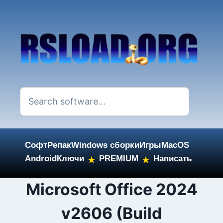
Софт
Репак
Windows сборки
Игры
MacOS
Android
Ключи
PREMIUM
Написать
★
★
Skip
Microsoft Office 2024
to
v2606 (Build
content