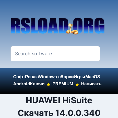
Софт
Репак
Windows сборки
Игры
MacOS
Android
Ключи
PREMIUM
Написать
★
★
Skip
HUAWEI HiSuite
to
Cкачать 14.0.0.340
content