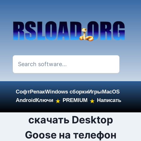
Софт
Репак
Windows сборки
Игры
MacOS
Android
Ключи
PREMIUM
Написать
★
★
Skip
скачать Desktop
to
Goose на телефон
content