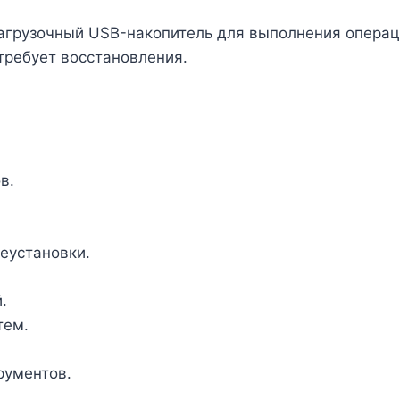
агрузочный USB-накопитель для выполнения операци
требует восстановления.
в.
еустановки.
.
тем.
рументов.