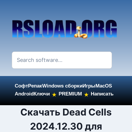
Софт
Репак
Windows сборки
Игры
MacOS
Android
Ключи
PREMIUM
Написать
★
★
Skip
Скачать Dead Cells
to
2024.12.30 для
content