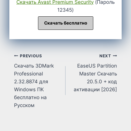
Cкачать Avast Premium Security
(Пароль
12345)
Скачать бесплатно
Post
PREVIOUS
NEXT
Скачать 3DMark
EaseUS Partition
navigation
Professional
Master Cкачать
2.32.8874 для
20.5.0 + код
Windows ПК
активации [2026]
бесплатно на
Русском