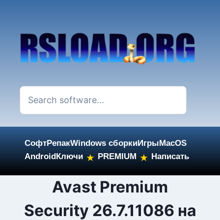
Софт
Репак
Windows сборки
Игры
MacOS
Android
Ключи
PREMIUM
Написать
★
★
Skip
Avast Premium
to
Security 26.7.11086 на
content