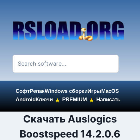
Софт
Репак
Windows сборки
Игры
MacOS
Android
Ключи
PREMIUM
Написать
★
★
Skip
Cкачать Auslogics
to
Boostspeed 14.2.0.6
content