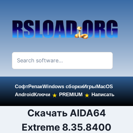
Софт
Репак
Windows сборки
Игры
MacOS
Android
Ключи
PREMIUM
Написать
★
★
Skip
Cкачать AIDA64
to
Extreme 8.35.8400
content