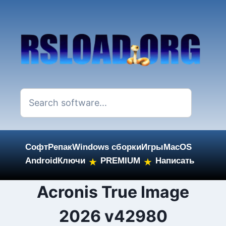
Софт
Репак
Windows сборки
Игры
MacOS
Android
Ключи
PREMIUM
Написать
★
★
Skip
Acronis True Image
to
2026 v42980
content