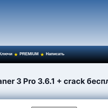
Ключи
PREMIUM
Написать
★
★
er 3 Pro 3.6.1 + crack бес