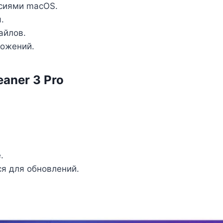
сиями macOS.
.
айлов.
ложений.
aner 3 Pro
.
я для обновлений.