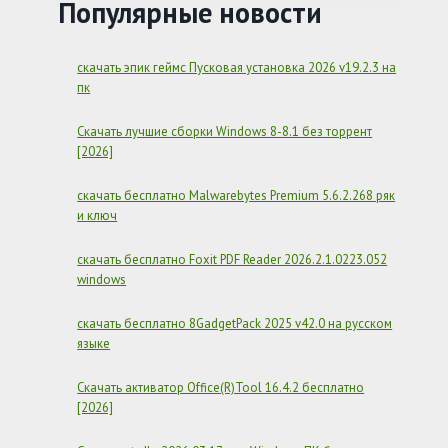
БЕСПЛАТНО
Популярные новости
РУССКУЮ
ВЕРСИЮ
скачать эпик геймс Пусковая установка 2026 v19.2.3 на
пк
Скачать лучшие сборки Windows 8-8.1 без торрент
[2026]
скачать бесплатно Malwarebytes Premium 5.6.2.268 ряк
и ключ
скачать бесплатно Foxit PDF Reader 2026.2.1.0223.052
windows
скачать бесплатно 8GadgetPack 2025 v42.0 на русском
языке
Скачать активатор Office(R)Tool 16.4.2 бесплатно
[2026]